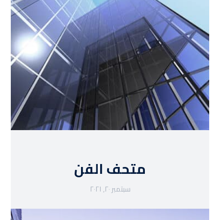
متحف الفن
سبتمبر ٢٠, ٢٠٢١