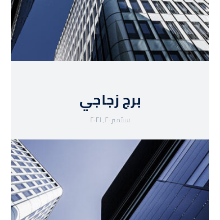
برج زجاجي
سبتمبر ٢٠, ٢٠٢١