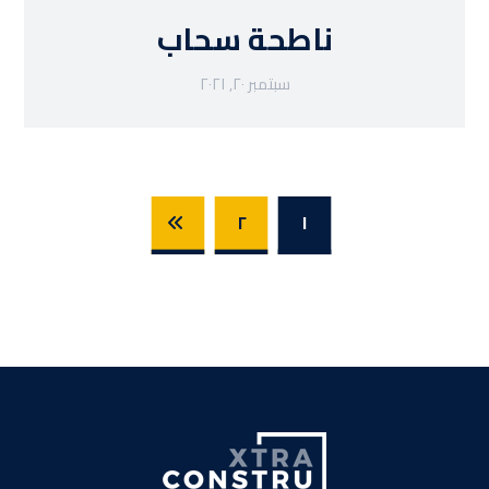
ناطحة سحاب
سبتمبر ٢٠, ٢٠٢١
٢
١