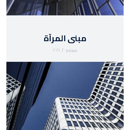
مبنى المرآة
سبتمبر ٢٠, ٢٠٢١